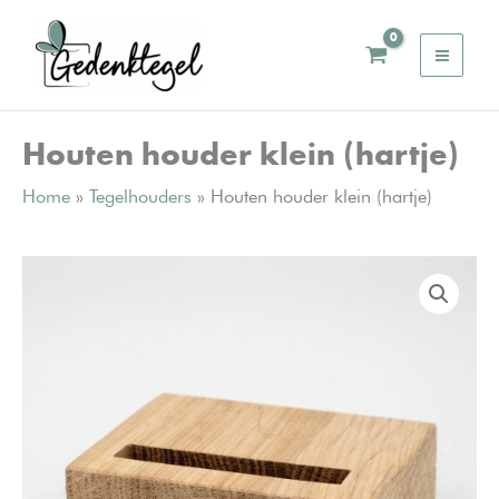
Ga
naar
de
inhoud
Houten houder klein (hartje)
Home
»
Tegelhouders
»
Houten houder klein (hartje)