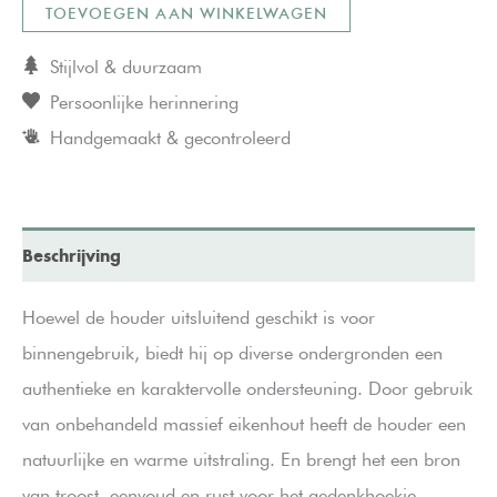
TOEVOEGEN AAN WINKELWAGEN
klein
(hartje)
Stijlvol & duurzaam
aantal
Persoonlijke herinnering
Handgemaakt & gecontroleerd
Beschrijving
Hoewel de houder uitsluitend geschikt is voor
binnengebruik, biedt hij op diverse ondergronden een
authentieke en karaktervolle ondersteuning. Door gebruik
van onbehandeld massief eikenhout heeft de houder een
natuurlijke en warme uitstraling. En brengt het een bron
van troost, eenvoud en rust voor het gedenkhoekje.