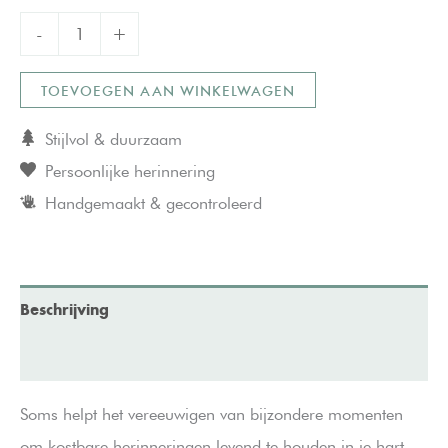
Gedenktegel
-
+
Vierkant
TOEVOEGEN AAN WINKELWAGEN
XL
30x30
Stijlvol & duurzaam
aantal
Persoonlijke herinnering
Handgemaakt & gecontroleerd
Beschrijving
Aanvullende informatie
Soms helpt het vereeuwigen van bijzondere momenten
om kostbare herinneringen levend te houden in je hart.