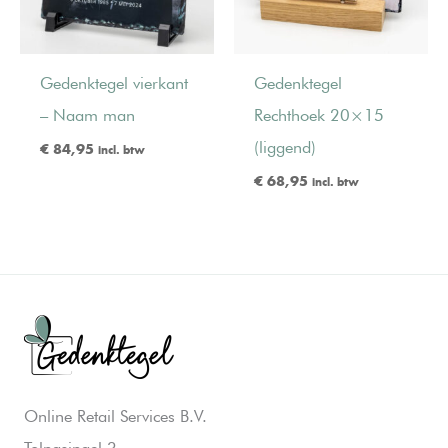
Gedenktegel vierkant
Gedenktegel
– Naam man
Rechthoek 20×15
(liggend)
€
84,95
incl. btw
€
68,95
incl. btw
Online Retail Services B.V.
Tolnasingel 3