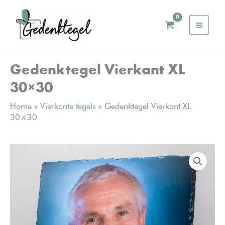
Ga
naar
de
inhoud
Gedenktegel Vierkant XL
30×30
Home
»
Vierkante tegels
»
Gedenktegel Vierkant XL
30×30